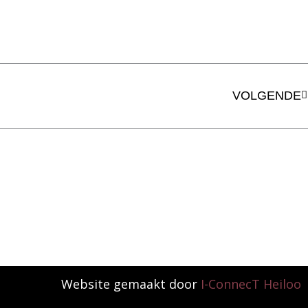
V
VOLGENDE
Website gemaakt door
I-ConnecT Heiloo