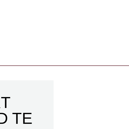
KT
D TE