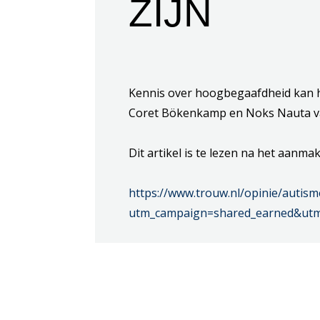
ZIJN
Kennis over hoogbegaafdheid kan he
Coret Bökenkamp en Noks Nauta va
Dit artikel is te lezen na het aanma
https://www.trouw.nl/opinie/autis
utm_campaign=shared_earned&utm