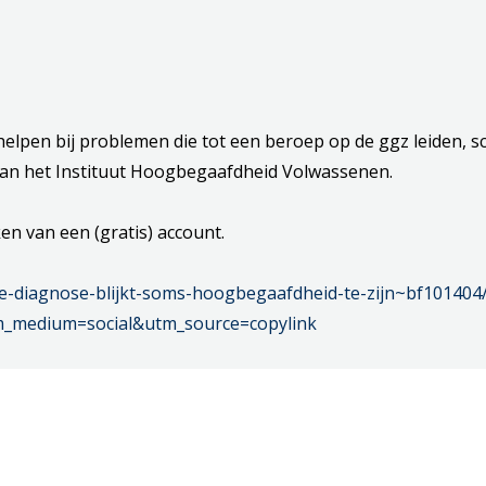
lpen bij problemen die tot een beroep op de ggz leiden, sc
n het Instituut Hoogbegaafdheid Volwassenen.
ken van een (gratis) account.
me-diagnose-blijkt-soms-hoogbegaafdheid-te-zijn~bf101404
_medium=social&utm_source=copylink