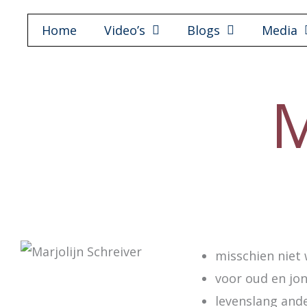
Ga
Home
Video’s
Blogs
Media
naar
de
inhoud
M
misschien niet 
voor oud en jo
levenslang ande