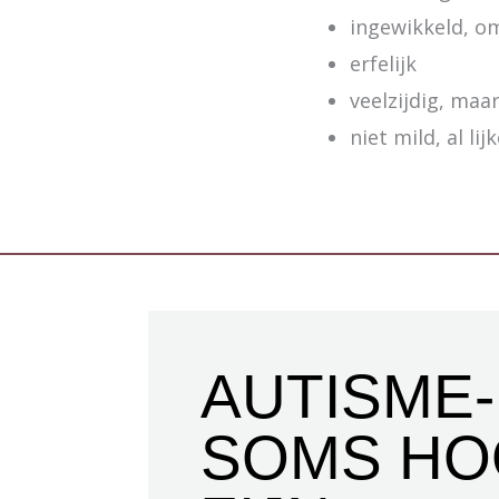
ingewikkeld, o
erfelijk
veelzijdig, maa
niet mild, al lij
AUTISME-
SOMS HO