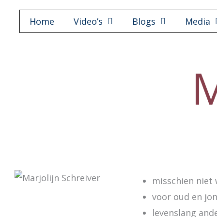
Ga
Home
Video’s
Blogs
Media
naar
de
inhoud
M
misschien niet 
voor oud en jo
levenslang ande