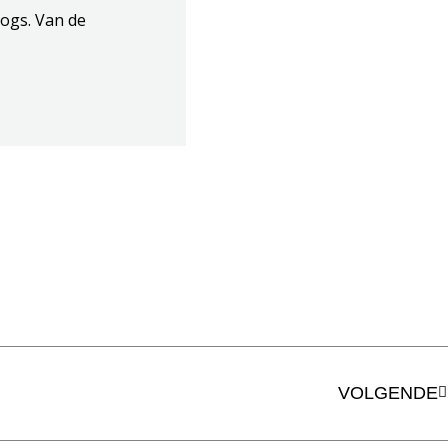
ogs. Van de
V
VOLGENDE